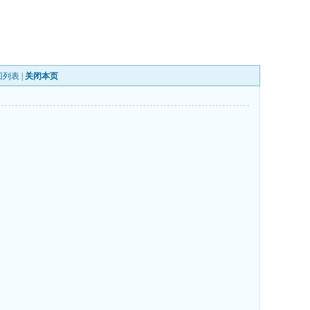
回列表
|
关闭本页