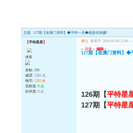
主题 : 127期【老澳门资料】◆平特一肖◆敢跟你就赚!
楼主
发表于: 2026-05-06 22:06
---
【
平特星星
】
u
回复
u
编辑
u
127期【老澳门资料】◆
侠客
发帖:
290
威望:
1283 点
铜币:
1283 枚
贡献值:
0 点
好评度:
0 点
126期【
平特星
127期【
平特星