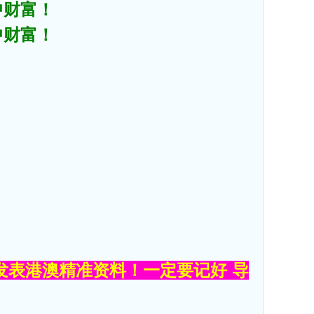
中财富！
中财富！
发表港澳精准资料！一定要记好 导