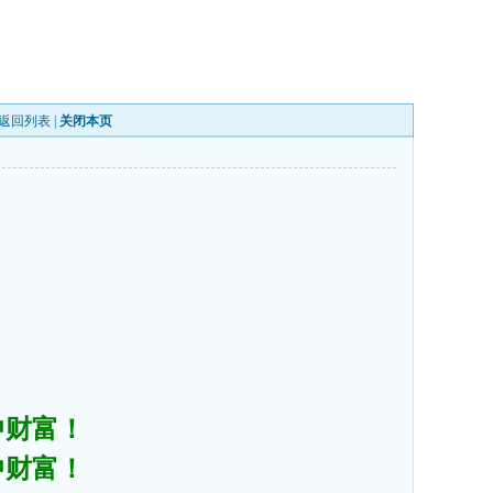
返回列表
|
关闭本页
中财富！
中财富！