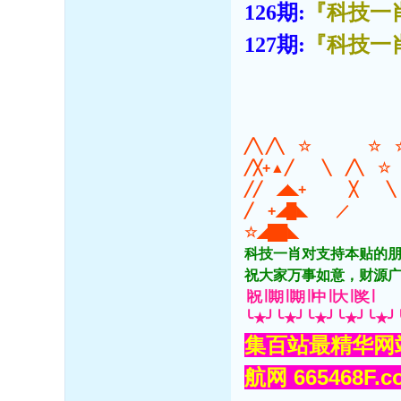
126期:
『科技一
127期:
『科技一
╱╲ ╱╲ ☆ ☆ 
╱╳+▲╱ ╲ ╱╲
╱╱ ◢◣+ ╳ 
╱ +◢█◣ ／
☆◢██◣
科技一肖对支持本贴的
祝大家万事如意，财源
∣祝∣∣期∣∣期∣∣中∣∣大∣∣奖∣
╰★╯╰★╯╰★╯╰★╯╰★╯
集百站最精华网
航网 665468F