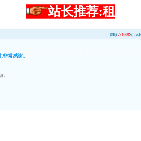
站长推荐:租
阅读
731669
次 |
返
谢谢,非常感谢。
感谢。