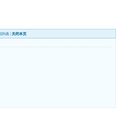
回列表
|
关闭本页