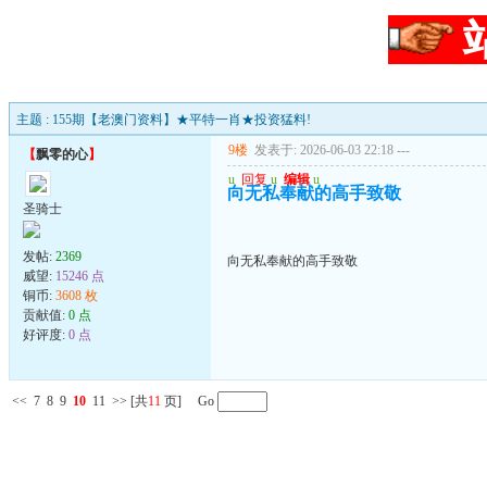
主题 : 155期【老澳门资料】★平特一肖★投资猛料!
9楼
发表于: 2026-06-03 22:18
---
【
飘零的心
】
u
回复
u
编辑
u
向无私奉献的高手致敬
圣骑士
发帖:
2369
向无私奉献的高手致敬
威望:
15246 点
铜币:
3608 枚
贡献值:
0 点
好评度:
0 点
<<
7
8
9
10
11
>>
[共
11
页] Go