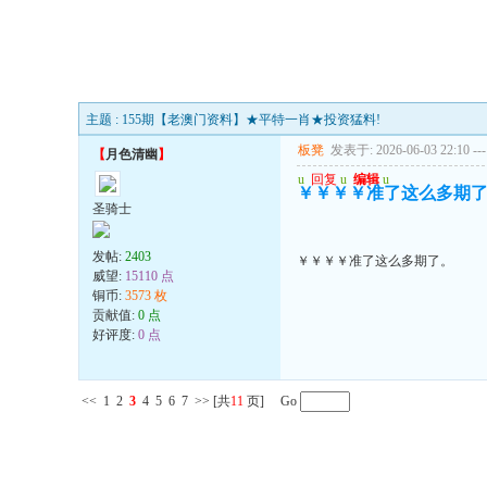
主题 : 155期【老澳门资料】★平特一肖★投资猛料!
板凳
发表于: 2026-06-03 22:10
---
【
月色清幽
】
u
回复
u
编辑
u
￥￥￥￥准了这么多期
圣骑士
发帖:
2403
￥￥￥￥准了这么多期了。
威望:
15110 点
铜币:
3573 枚
贡献值:
0 点
好评度:
0 点
<<
1
2
3
4
5
6
7
>>
[共
11
页] Go