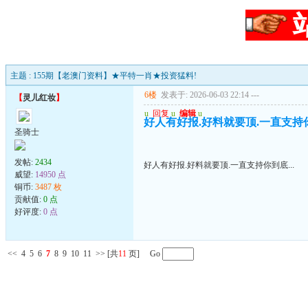
主题 : 155期【老澳门资料】★平特一肖★投资猛料!
6楼
发表于: 2026-06-03 22:14
---
【
灵儿红妆
】
u
回复
u
编辑
u
好人有好报.好料就要顶.一直支持你到
圣骑士
发帖:
2434
好人有好报.好料就要顶.一直支持你到底...
威望:
14950 点
铜币:
3487 枚
贡献值:
0 点
好评度:
0 点
<<
4
5
6
7
8
9
10
11
>>
[共
11
页] Go