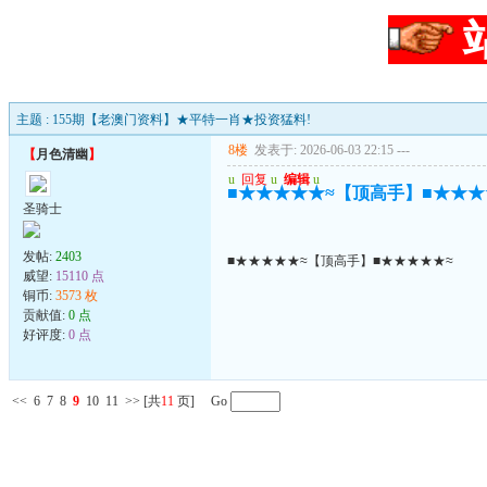
主题 : 155期【老澳门资料】★平特一肖★投资猛料!
8楼
发表于: 2026-06-03 22:15
---
【
月色清幽
】
u
回复
u
编辑
u
■★★★★★≈【顶高手】■★★★
圣骑士
发帖:
2403
■★★★★★≈【顶高手】■★★★★★≈
威望:
15110 点
铜币:
3573 枚
贡献值:
0 点
好评度:
0 点
<<
6
7
8
9
10
11
>>
[共
11
页] Go