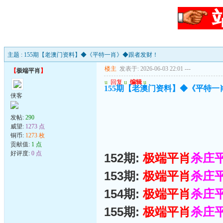
主题 : 155期【老澳门资料】◆《平特一肖》◆跟者发财！
楼主
发表于: 2026-06-03 22:01
---
【
极端平肖
】
u
回复
u
编辑
u
155期【老澳门资料】◆《平特
侠客
发帖:
290
威望:
1273 点
铜币:
1273 枚
贡献值:
1 点
好评度:
0 点
152期:
极端平肖
杀庄
153期:
极端平肖
杀庄
154期:
极端平肖
杀庄
155期:
极端平肖
杀庄