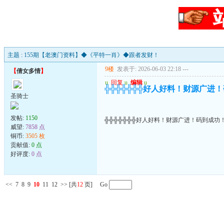
主题 : 155期【老澳门资料】◆《平特一肖》◆跟者发财！
9楼
发表于: 2026-06-03 22:18
---
【
倩女多情
】
u
回复
u
编辑
u
╬╬╬╬╬╬╬好人好料！财源广进
圣骑士
发帖:
1150
╬╬╬╬╬╬╬好人好料！财源广进！码到成功
威望:
7858 点
铜币:
3505 枚
贡献值:
0 点
好评度:
0 点
<<
7
8
9
10
11
12
>>
[共
12
页] Go