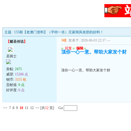
主题 : 155期【老澳门资料】（平特一肖）庄家闻风丧胆的好料！
9楼
发表于: 2026-06-03 22:17
---
【
赌圣传说
】
u
回复
u
编辑
u
顶你一心一意。帮助大家发个财
圣骑士
发帖:
2471
顶你一心一意。帮助大家发个财
威望:
15206 点
铜币:
3555 枚
贡献值:
0 点
好评度:
0 点
<<
7
8
9
10
11
12
>>
[共
12
页] Go