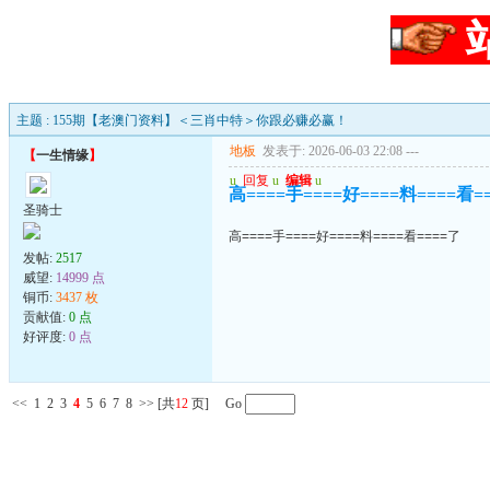
主题 : 155期【老澳门资料】＜三肖中特＞你跟必赚必赢！
地板
发表于: 2026-06-03 22:08
---
【
一生情缘
】
u
回复
u
编辑
u
高====手====好====料====看=
圣骑士
高====手====好====料====看====了
发帖:
2517
威望:
14999 点
铜币:
3437 枚
贡献值:
0 点
好评度:
0 点
<<
1
2
3
4
5
6
7
8
>>
[共
12
页] Go