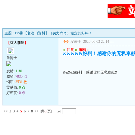
主题 : 155期【老澳门资料】（实力六肖）稳定的好料！
4楼
发表于: 2026-06-03 22:14
---
【
红人前途
】
u
回复
u
编辑
u
&&&&&好料！感谢你的无私奉
圣骑士
发帖:
1181
&&&&&好料！感谢你的无私奉献&
威望:
7935 点
铜币:
3531 枚
贡献值:
0 点
好评度:
0 点
<<
2
3
4
5
6
7
8
>>
[共
8
页] Go