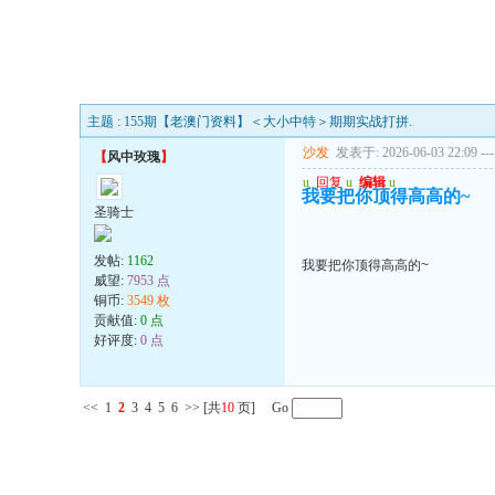
主题 : 155期【老澳门资料】＜大小中特＞期期实战打拼.
沙发
发表于: 2026-06-03 22:09
---
【
风中玫瑰
】
u
回复
u
编辑
u
我要把你顶得高高的~
圣骑士
发帖:
1162
我要把你顶得高高的~
威望:
7953 点
铜币:
3549 枚
贡献值:
0 点
好评度:
0 点
<<
1
2
3
4
5
6
>>
[共
10
页] Go