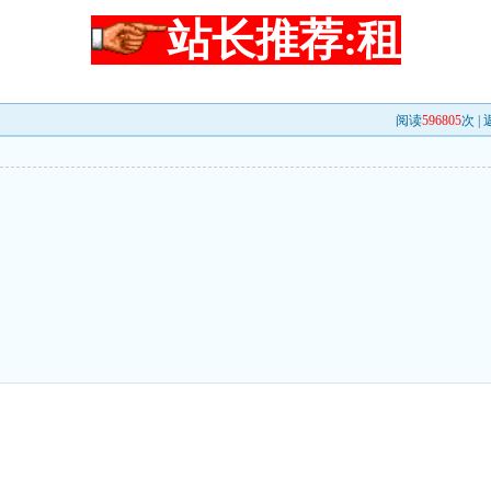
站长推荐:租
阅读
596805
次 |