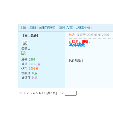
主题 : 155期【老澳门资料】《最牛六肖》←财富先锋！
沙发
发表于: 2026-06-03 22:09
---
【
南山风铃
】
u
回复
u
编辑
u
爲伱驕傲！
圣骑士
发帖:
2464
爲伱驕傲！
威望:
15157 点
铜币:
3501 枚
贡献值:
0 点
好评度:
0 点
<<
1
2
3
4
5
6
>>
[共
7
页] Go