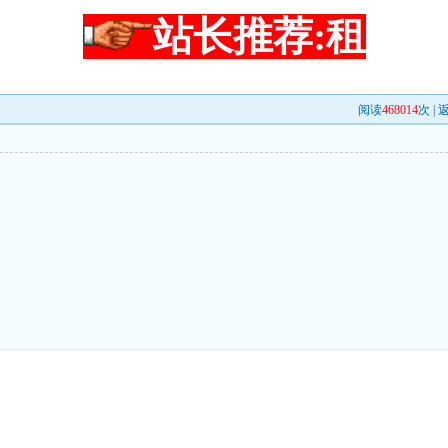
站长推荐:租
阅读
468014
次 |