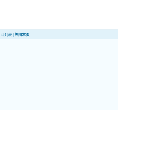
返回列表
|
关闭本页