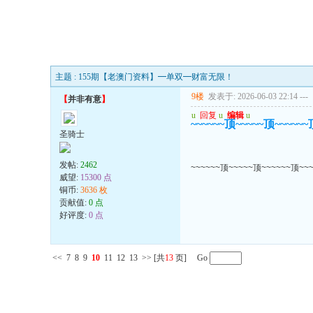
主题 : 155期【老澳门资料】━单双━财富无限！
9楼
发表于: 2026-06-03 22:14
---
【
并非有意
】
u
回复
u
编辑
u
~~~~~~顶~~~~~顶~~~~~~
圣骑士
发帖:
2462
~~~~~~顶~~~~~顶~~~~~~顶~~~
威望:
15300 点
铜币:
3636 枚
贡献值:
0 点
好评度:
0 点
<<
7
8
9
10
11
12
13
>>
[共
13
页] Go