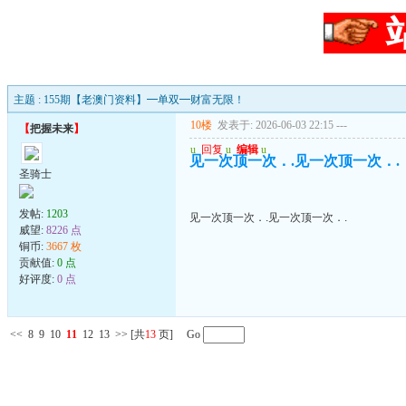
主题 : 155期【老澳门资料】━单双━财富无限！
10楼
发表于: 2026-06-03 22:15
---
【
把握未来
】
u
回复
u
编辑
u
见一次顶一次．.见一次顶一次．.
圣骑士
发帖:
1203
见一次顶一次．.见一次顶一次．.
威望:
8226 点
铜币:
3667 枚
贡献值:
0 点
好评度:
0 点
<<
8
9
10
11
12
13
>>
[共
13
页] Go