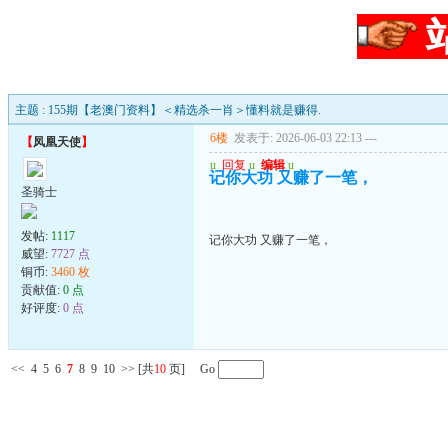
主题 : 155期【老澳门资料】＜精选杀一肖＞懂料就是赚得.
6楼
发表于: 2026-06-03 22:13
---
【
凤凰天使
】
u
回复
u
编辑
u
记你大功 又赚了一笔，
圣骑士
发帖:
1117
记你大功 又赚了一笔，
威望:
7727 点
铜币:
3460 枚
贡献值:
0 点
好评度:
0 点
<<
4
5
6
7
8
9
10
>>
[共
10
页] Go