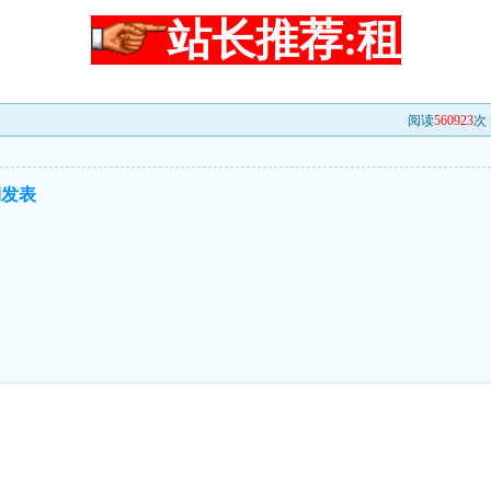
站长推荐:租
阅读
560923
次 
期发表