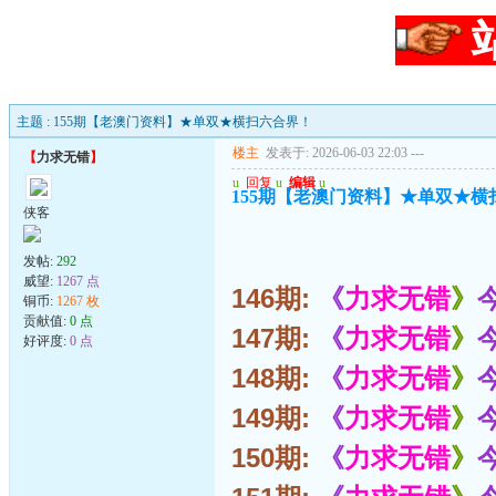
主题 : 155期【老澳门资料】★单双★横扫六合界！
楼主
发表于: 2026-06-03 22:03
---
【
力求无错
】
u
回复
u
编辑
u
155期【老澳门资料】★单双★横
侠客
发帖:
292
威望:
1267 点
146期:
《
力求无错
》
铜币:
1267 枚
贡献值:
0 点
147期:
《
力求无错
》
好评度:
0 点
148期:
《
力求无错
》
149期:
《
力求无错
》
150期:
《
力求无错
》