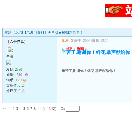
主题 : 155期【老澳门资料】★单双★横扫六合界！
地板
发表于: 2026-06-03 22:10
---
【
六合狂风
】
u
回复
u
编辑
u
辛苦了,谢谢你！鲜花,掌声献给你
圣骑士
发帖:
2380
辛苦了,谢谢你！鲜花,掌声献给你！
威望:
15101 点
铜币:
3563 枚
贡献值:
0 点
好评度:
0 点
<<
1
2
3
4
5
6
7
8
>>
[共
13
页] Go