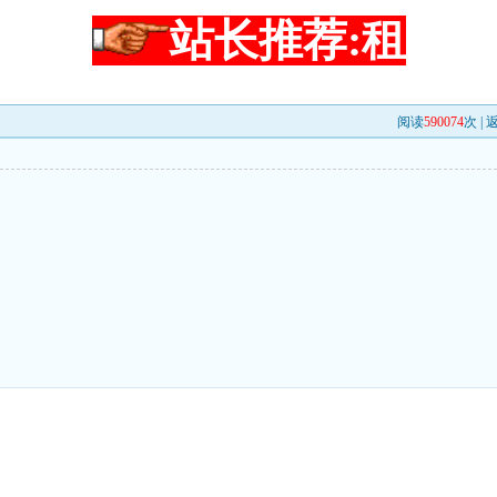
站长推荐:租
阅读
590074
次 |