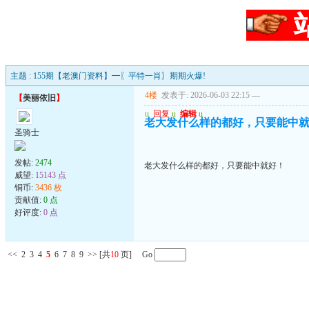
主题 : 155期【老澳门资料】━〖平特一肖〗期期火爆!
4楼
发表于: 2026-06-03 22:15
---
【
美丽依旧
】
u
回复
u
编辑
u
老大发什么样的都好，只要能中
圣骑士
发帖:
2474
老大发什么样的都好，只要能中就好！
威望:
15143 点
铜币:
3436 枚
贡献值:
0 点
好评度:
0 点
<<
2
3
4
5
6
7
8
9
>>
[共
10
页] Go