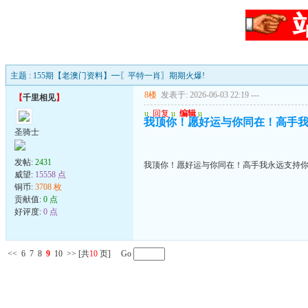
主题 : 155期【老澳门资料】━〖平特一肖〗期期火爆!
8楼
发表于: 2026-06-03 22:19
---
【
千里相见
】
u
回复
u
编辑
u
我顶你！愿好运与你同在！高手
圣骑士
发帖:
2431
我顶你！愿好运与你同在！高手我永远支持
威望:
15558 点
铜币:
3708 枚
贡献值:
0 点
好评度:
0 点
<<
6
7
8
9
10
>>
[共
10
页] Go