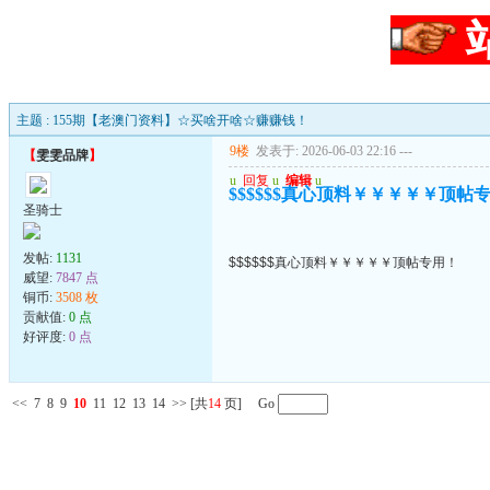
主题 : 155期【老澳门资料】☆买啥开啥☆赚赚钱！
9楼
发表于: 2026-06-03 22:16
---
【
雯雯品牌
】
u
回复
u
编辑
u
$$$$$$真心顶料￥￥￥￥￥顶帖
圣骑士
发帖:
1131
$$$$$$真心顶料￥￥￥￥￥顶帖专用！
威望:
7847 点
铜币:
3508 枚
贡献值:
0 点
好评度:
0 点
<<
7
8
9
10
11
12
13
14
>>
[共
14
页] Go