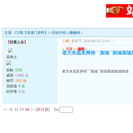
主题 : 155期【老澳门资料】☆买啥开啥☆赚赚钱！
13楼
发表于: 2026-06-03 22:19
---
【
忧喜人生
】
u
回复
u
编辑
u
老大永远支持你```加油``加油加
圣骑士
发帖:
2333
老大永远支持你```加油``加油加油加油加油
威望:
15492 点
铜币:
3682 枚
贡献值:
0 点
好评度:
0 点
<<
11
12
13
14
>>
[共
14
页] Go