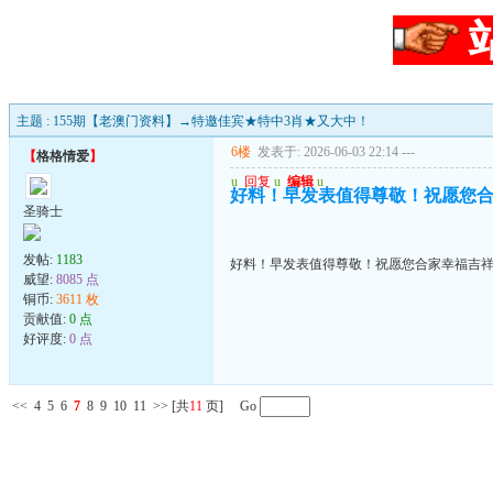
主题 : 155期【老澳门资料】→特邀佳宾★特中3肖★又大中！
6楼
发表于: 2026-06-03 22:14
---
【
格格情爱
】
u
回复
u
编辑
u
好料！早发表值得尊敬！祝愿您
圣骑士
发帖:
1183
好料！早发表值得尊敬！祝愿您合家幸福吉
威望:
8085 点
铜币:
3611 枚
贡献值:
0 点
好评度:
0 点
<<
4
5
6
7
8
9
10
11
>>
[共
11
页] Go