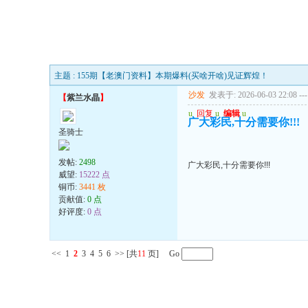
主题 : 155期【老澳门资料】本期爆料(买啥开啥)见证辉煌！
沙发
发表于: 2026-06-03 22:08
---
【
紫兰水晶
】
u
回复
u
编辑
u
广大彩民,十分需要你!!!
圣骑士
发帖:
2498
广大彩民,十分需要你!!!
威望:
15222 点
铜币:
3441 枚
贡献值:
0 点
好评度:
0 点
<<
1
2
3
4
5
6
>>
[共
11
页] Go