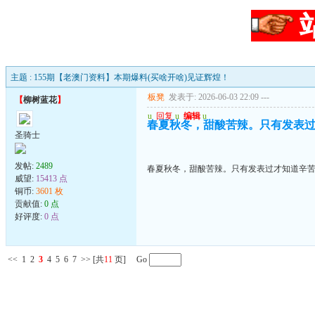
主题 : 155期【老澳门资料】本期爆料(买啥开啥)见证辉煌！
板凳
发表于: 2026-06-03 22:09
---
【
柳树蓝花
】
u
回复
u
编辑
u
春夏秋冬，甜酸苦辣。只有发表
圣骑士
发帖:
2489
春夏秋冬，甜酸苦辣。只有发表过才知道辛
威望:
15413 点
铜币:
3601 枚
贡献值:
0 点
好评度:
0 点
<<
1
2
3
4
5
6
7
>>
[共
11
页] Go