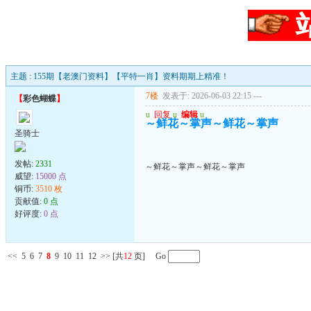
主题 : 155期【老澳门资料】【平特一肖】资料期期上精准！
7楼
发表于: 2026-06-03 22:15
---
【
彩色蝴蝶
】
u
回复
u
编辑
u
～鲜花～掌声～鲜花～掌声
圣骑士
发帖:
2331
～鲜花～掌声～鲜花～掌声
威望:
15000 点
铜币:
3510 枚
贡献值:
0 点
好评度:
0 点
<<
5
6
7
8
9
10
11
12
>>
[共
12
页] Go