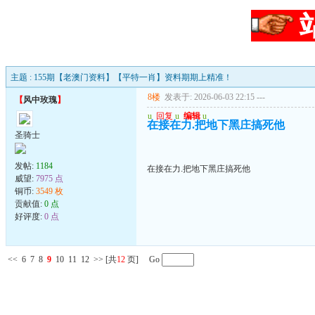
主题 : 155期【老澳门资料】【平特一肖】资料期期上精准！
8楼
发表于: 2026-06-03 22:15
---
【
风中玫瑰
】
u
回复
u
编辑
u
在接在力.把地下黑庄搞死他
圣骑士
发帖:
1184
在接在力.把地下黑庄搞死他
威望:
7975 点
铜币:
3549 枚
贡献值:
0 点
好评度:
0 点
<<
6
7
8
9
10
11
12
>>
[共
12
页] Go