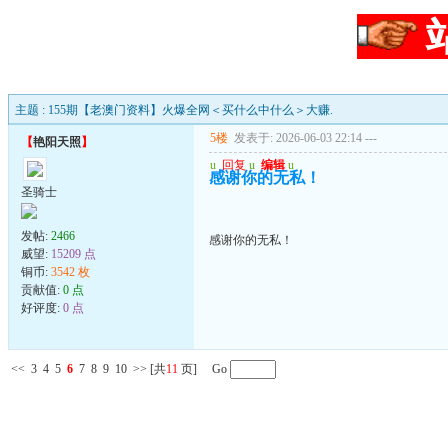
主题 : 155期【老澳门资料】火爆全网＜买什么中什么＞大赚.
5楼
发表于: 2026-06-03 22:14
---
【
艳阳天照
】
u
回复
u
编辑
u
感谢你的无私！
圣骑士
发帖:
2466
感谢你的无私！
威望:
15209 点
铜币:
3542 枚
贡献值:
0 点
好评度:
0 点
<<
3
4
5
6
7
8
9
10
>>
[共
11
页] Go