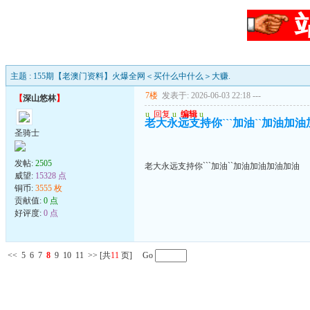
主题 : 155期【老澳门资料】火爆全网＜买什么中什么＞大赚.
7楼
发表于: 2026-06-03 22:18
---
【
深山悠林
】
u
回复
u
编辑
u
老大永远支持你```加油``加油加
圣骑士
发帖:
2505
老大永远支持你```加油``加油加油加油加油
威望:
15328 点
铜币:
3555 枚
贡献值:
0 点
好评度:
0 点
<<
5
6
7
8
9
10
11
>>
[共
11
页] Go