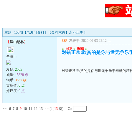
主题 : 155期【老澳门资料】【金牌六肖】永不止步！
8楼
发表于: 2026-06-03 22:12
---
【
深山悠林
】
u
回复
u
编辑
u
对错正常!欣赏的是你与世无争乐
圣骑士
发帖:
2505
对错正常!欣赏的是你与世无争乐于奉献的精神
威望:
15328 点
铜币:
3555 枚
贡献值:
0 点
好评度:
0 点
<<
6
7
8
9
10
11
12
13
>>
[共
13
页] Go