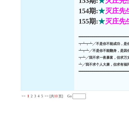
153期:
★
灭庄先
154期:
★
灭庄先
155期:
★
灭庄先
━━━━━━━━━━━━━━━━━━━━━━━━━
┯┷┯┷╱不是你不能成功，是
┷┯┷╱不是你不能翻身，是因
┯┷╱我不求一夜暴富，但求万
┷╱我不求个人大康，但求有福
━━━━━━━━━━━━━━━━━━━━━━━━━
<<
1
2
3
4
5
>>
[共
10
页] Go