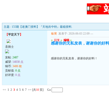
主题 : 155期【老澳门资料】『天地肖中特』最稳资料.
板凳
发表于: 2026-06-03 22:09
---
【
平定天下
】
u
回复
u
编辑
u
感谢你的无私发表，谢谢你的好
圣骑士
发帖:
2487
感谢你的无私发表，谢谢你的好料！
威望:
14838 点
铜币:
3486 枚
贡献值:
0 点
好评度:
0 点
<<
1
2
3
4
5
6
7
>>
[共
10
页] Go