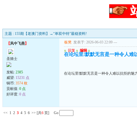
主题 : 155期【老澳门资料】→“单双中特”最稳资料!
板凳
发表于: 2026-06-03 22:09
---
【
风中飞燕
】
u
回复
u
编辑
u
在论坛里!默默无言是一种令人难
圣骑士
发帖:
2385
在论坛里!默默无言是一种令人难以抗拒的魅
威望:
15231 点
铜币:
3574 枚
贡献值:
0 点
好评度:
0 点
<<
1
2
3
4
5
6
>>
[共
6
页] Go