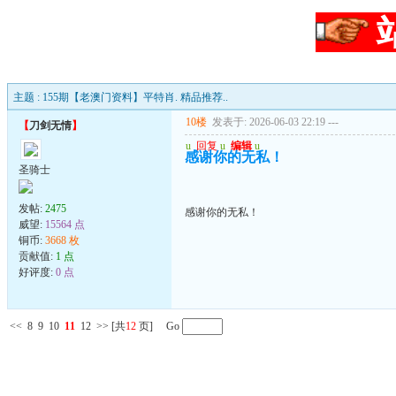
主题 : 155期【老澳门资料】平特肖. 精品推荐..
10楼
发表于: 2026-06-03 22:19
---
【
刀剑无情
】
u
回复
u
编辑
u
感谢你的无私！
圣骑士
发帖:
2475
感谢你的无私！
威望:
15564 点
铜币:
3668 枚
贡献值:
1 点
好评度:
0 点
<<
8
9
10
11
12
>>
[共
12
页] Go