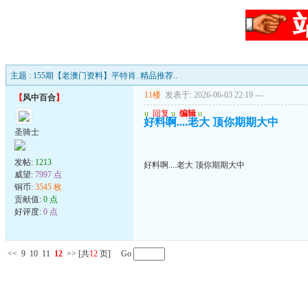
主题 : 155期【老澳门资料】平特肖. 精品推荐..
11楼
发表于: 2026-06-03 22:19
---
【
风中百合
】
u
回复
u
编辑
u
好料啊....老大 顶你期期大中
圣骑士
发帖:
1213
好料啊....老大 顶你期期大中
威望:
7997 点
铜币:
3545 枚
贡献值:
0 点
好评度:
0 点
<<
9
10
11
12
>>
[共
12
页] Go