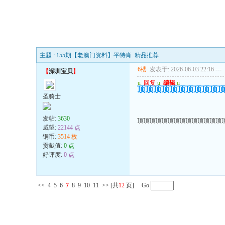
主题 : 155期【老澳门资料】平特肖. 精品推荐..
6楼
发表于: 2026-06-03 22:16
---
【
深圳宝贝
】
u
回复
u
编辑
u
顶顶顶顶顶顶顶顶顶顶
圣骑士
发帖:
3630
顶顶顶顶顶顶顶顶顶顶顶顶顶顶
威望:
22144 点
铜币:
3514 枚
贡献值:
0 点
好评度:
0 点
<<
4
5
6
7
8
9
10
11
>>
[共
12
页] Go