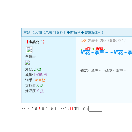
主题 : 155期【老澳门资料】◆前后肖◆突破极限~！
6楼
发表于: 2026-06-03 22:12
---
【
水晶公主
】
u
回复
u
编辑
u
鲜花～掌声～～鲜花～
圣骑士
发帖:
2403
鲜花～掌声～～鲜花～掌声～
威望:
14985 点
铜币:
3490 枚
贡献值:
0 点
好评度:
0 点
<<
4
5
6
7
8
9
10
11
>>
[共
14
页] Go