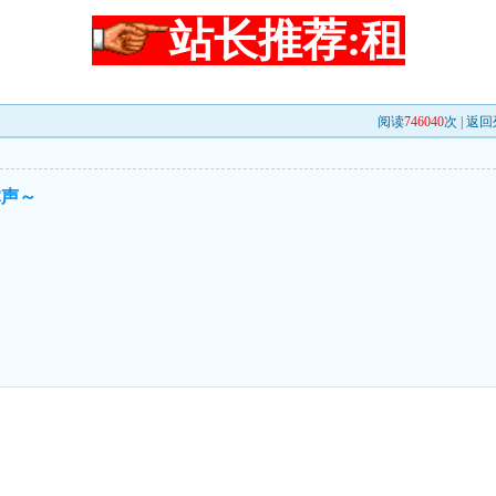
站长推荐:租
阅读
746040
次 |
返回
掌声～