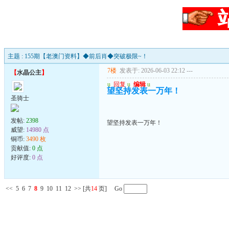
主题 : 155期【老澳门资料】◆前后肖◆突破极限~！
7楼
发表于: 2026-06-03 22:12
---
【
水晶公主
】
u
回复
u
编辑
u
望坚持发表一万年！
圣骑士
发帖:
2398
望坚持发表一万年！
威望:
14980 点
铜币:
3490 枚
贡献值:
0 点
好评度:
0 点
<<
5
6
7
8
9
10
11
12
>>
[共
14
页] Go