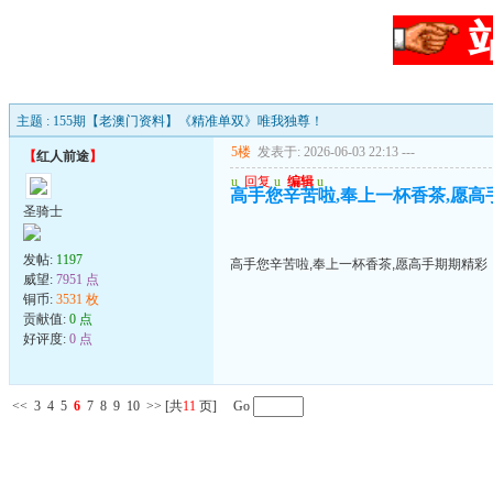
主题 : 155期【老澳门资料】《精准单双》唯我独尊！
5楼
发表于: 2026-06-03 22:13
---
【
红人前途
】
u
回复
u
编辑
u
高手您辛苦啦,奉上一杯香茶,愿高
圣骑士
发帖:
1197
高手您辛苦啦,奉上一杯香茶,愿高手期期精彩
威望:
7951 点
铜币:
3531 枚
贡献值:
0 点
好评度:
0 点
<<
3
4
5
6
7
8
9
10
>>
[共
11
页] Go