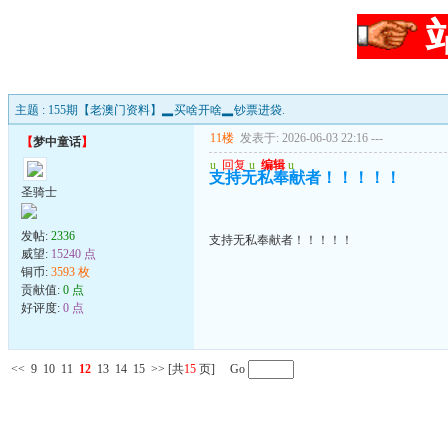
主题 : 155期【老澳门资料】▂买啥开啥▂钞票进袋.
11楼
发表于: 2026-06-03 22:16
---
【
梦中童话
】
u
回复
u
编辑
u
支持无私奉献者！！！！！
圣骑士
发帖:
2336
支持无私奉献者！！！！！
威望:
15240 点
铜币:
3593 枚
贡献值:
0 点
好评度:
0 点
<<
9
10
11
12
13
14
15
>>
[共
15
页] Go