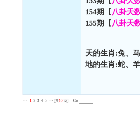
153期【
八卦天
154期【
八卦天
155期【
八卦天
天的生肖:兔、马
地的生肖:蛇、
<<
1
2
3
4
5
>>
[共
10
页] Go