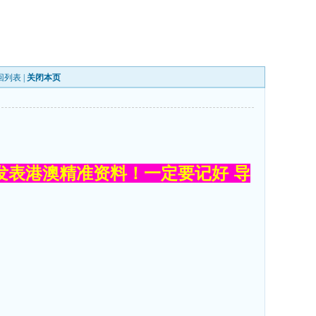
回列表
|
关闭本页
发表港澳精准资料！一定要记好 导