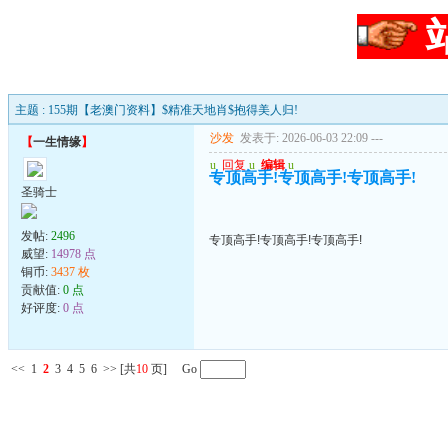
主题 : 155期【老澳门资料】$精准天地肖$抱得美人归!
沙发
发表于: 2026-06-03 22:09
---
【
一生情缘
】
u
回复
u
编辑
u
专顶高手!专顶高手!专顶高手!
圣骑士
发帖:
2496
专顶高手!专顶高手!专顶高手!
威望:
14978 点
铜币:
3437 枚
贡献值:
0 点
好评度:
0 点
<<
1
2
3
4
5
6
>>
[共
10
页] Go