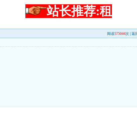
站长推荐:租
阅读
575044
次 |
返