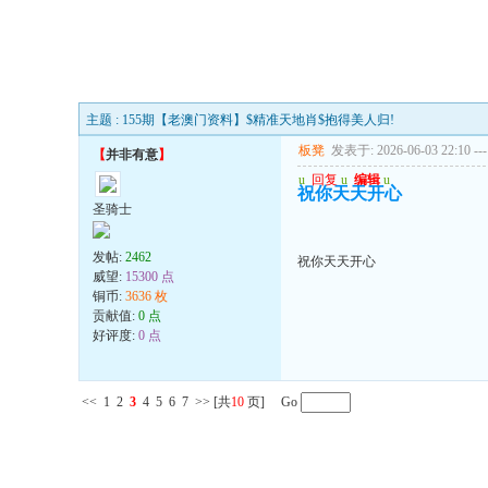
主题 : 155期【老澳门资料】$精准天地肖$抱得美人归!
板凳
发表于: 2026-06-03 22:10
---
【
并非有意
】
u
回复
u
编辑
u
祝你天天开心
圣骑士
发帖:
2462
祝你天天开心
威望:
15300 点
铜币:
3636 枚
贡献值:
0 点
好评度:
0 点
<<
1
2
3
4
5
6
7
>>
[共
10
页] Go