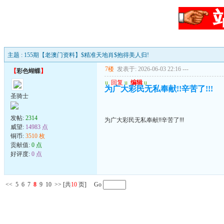
主题 : 155期【老澳门资料】$精准天地肖$抱得美人归!
7楼
发表于: 2026-06-03 22:16
---
【
彩色蝴蝶
】
u
回复
u
编辑
u
为广大彩民无私奉献!!辛苦了!!!
圣骑士
发帖:
2314
为广大彩民无私奉献!!辛苦了!!!
威望:
14983 点
铜币:
3510 枚
贡献值:
0 点
好评度:
0 点
<<
5
6
7
8
9
10
>>
[共
10
页] Go