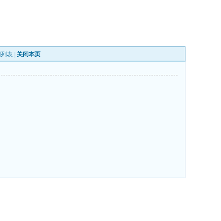
回列表
|
关闭本页