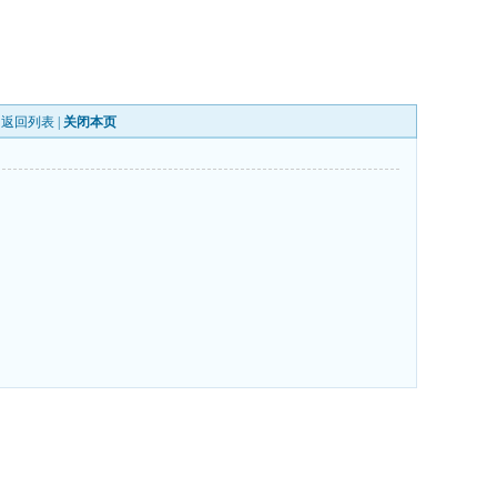
|
返回列表
|
关闭本页