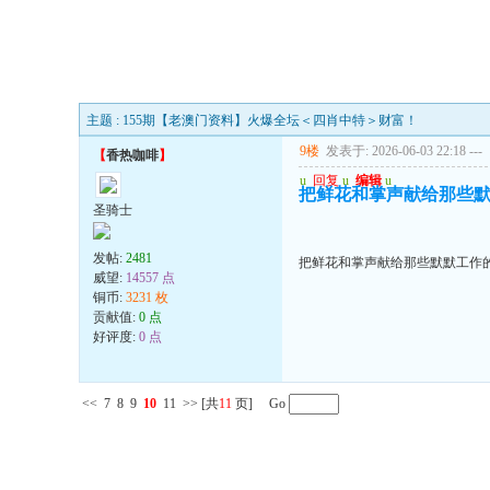
主题 : 155期【老澳门资料】火爆全坛＜四肖中特＞财富！
9楼
发表于: 2026-06-03 22:18
---
【
香热咖啡
】
u
回复
u
编辑
u
把鲜花和掌声献给那些
圣骑士
发帖:
2481
把鲜花和掌声献给那些默默工作
威望:
14557 点
铜币:
3231 枚
贡献值:
0 点
好评度:
0 点
<<
7
8
9
10
11
>>
[共
11
页] Go