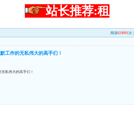
站长推荐:租
阅读
624991
次 
默默工作的无私伟大的高手们！
的无私伟大的高手们！