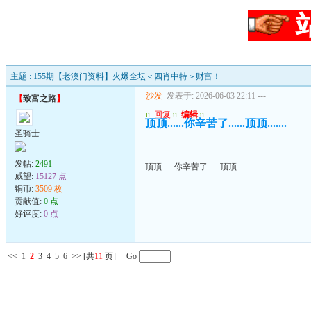
主题 : 155期【老澳门资料】火爆全坛＜四肖中特＞财富！
沙发
发表于: 2026-06-03 22:11
---
【
致富之路
】
u
回复
u
编辑
u
顶顶......你辛苦了......顶顶.......
圣骑士
发帖:
2491
顶顶......你辛苦了......顶顶.......
威望:
15127 点
铜币:
3509 枚
贡献值:
0 点
好评度:
0 点
<<
1
2
3
4
5
6
>>
[共
11
页] Go